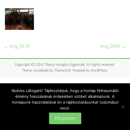
←
img_0678
img_0683
→
Copyright © 2026
Tihanyi Horgász Egyesület
. All rights reserved.
Theme:
Accelerate
by ThemeGrill. Powered by
WordPress
.
Kedves Látogató! Tájékoztatjuk, hogy a honlap felhasználói
élmény fokozásának érdekében sütiket alkalmazunk. A
honlapunk használatával ön a tájékoztatásunkat tudomásul
veszi.
Elfogadom