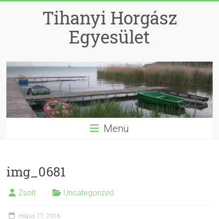
Skip
Tihanyi Horgász
to
content
Egyesület
Menü
img_0681
Zsolt
Uncategorized
május 17, 2016