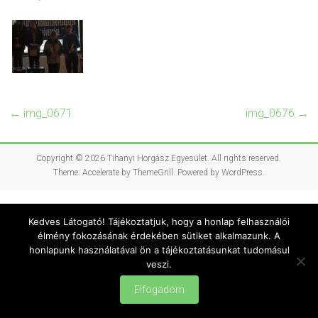
←
img_0671
img_0676
→
Copyright © 2026
Tihanyi Horgász Egyesület
. All rights reserved.
Theme:
Accelerate
by ThemeGrill. Powered by
WordPress
.
Kedves Látogató! Tájékoztatjuk, hogy a honlap felhasználói
élmény fokozásának érdekében sütiket alkalmazunk. A
honlapunk használatával ön a tájékoztatásunkat tudomásul
veszi.
Elfogadom