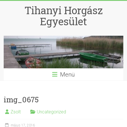
Skip
Tihanyi Horgász
to
content
Egyesület
Menü
img_0675
Zsolt
Uncategorized
május 17, 2016