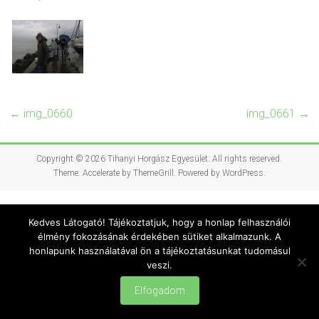
←
img_0660
img_0661
→
Copyright © 2026
Tihanyi Horgász Egyesület
. All rights reserved.
Theme:
Accelerate
by ThemeGrill. Powered by
WordPress
.
Kedves Látogató! Tájékoztatjuk, hogy a honlap felhasználói
élmény fokozásának érdekében sütiket alkalmazunk. A
honlapunk használatával ön a tájékoztatásunkat tudomásul
veszi.
Elfogadom